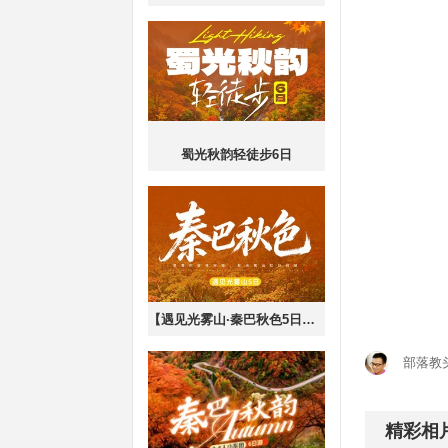
蜀光秋韵轻徒步6日
【遇见光雾山·秦巴秋色5日】汉中+米仓山+十八月潭+黎坪森林+千年银杏+高江路+狮子沟+黑熊沟+天然画廊-
部落教
精彩相