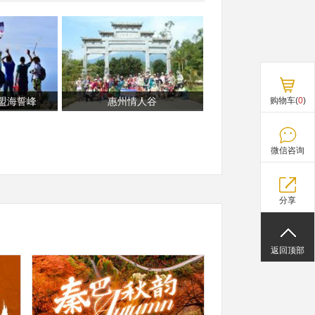
盟海誓峰
惠州情人谷
购物车(
0
)
微信咨询
分享
返回顶部