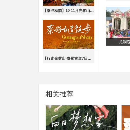
【秦巴秋韵】10-11月光雾山-黄柏塬-留坝狮子沟-最美乡村公路高江路-龙头山云海-十八月潭6日私家探秘之旅！
龙洞
【行走光雾山·秦蜀古道7日】汉中+抄手铺+拦马墙+昭化古城+十八月潭+光雾山+米仓山+米仓古道+陈仓古道
相关推荐