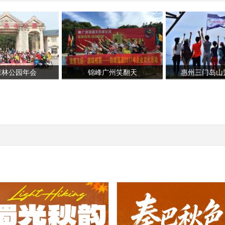
森林公园年会
锦峰广州笑翻天
惠州三门岛山