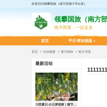
欢迎访问领攀国旅（南方部落/1号出发）
领攀国旅（南方部
南方部落，一起走走
首页
平日\周末线路
首页
活动相册
通天蜡烛
相片详情
最新活动
111111
川西夏日·白日梦想家 | 慢节奏度假×自然人文摄影7日