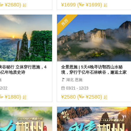
¥2680)
¥1699 (
¥1699)
起
起
推荐
峡谷秘行 立体穿行恩施，4
全景恩施 | 5天4晚寻访鄂西山水秘
秘亿年地质史诗
境，穿行于亿年石林峡谷，邂逅土家
烟火人间
施
湖北 恩施
12/22
03/21 - 12/23
¥1880)
¥2580 (
¥2580)
起
起