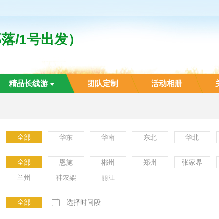
落/1号出发）
精品长线游
团队定制
活动相册
全部
华东
华南
东北
华北
全部
恩施
郴州
郑州
张家界
兰州
神农架
丽江
更多
全部
更多