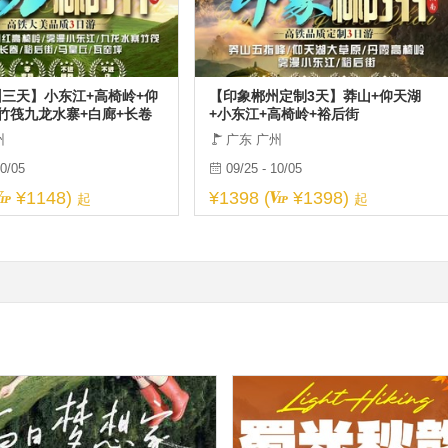
三天】小东江+高椅岭+仰
【印象郴州定制3天】莽山+仰天湖
竹筏九龙水寨+白廊+长卷
+小东江+高椅岭+裕后街
马皇丘/瓦窑坪
州
广东 广州
10/05
09/25 - 10/05
¥1148)
¥1398 (
¥1398)
起
起