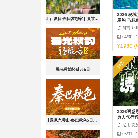
2026 秘
川西夏日·白日梦想家 | 慢节奏度假×自然人文摄影7日
崖沟 马武
河南 郑
04/30 - 
¥1980 (
推荐
蜀光秋韵轻徒步6日
2026诱
典人气行
【遇见光雾山·秦巴秋色5日】汉中+米仓山+十八月潭+黎坪森林+千年银杏+高江路+狮子沟+黑熊沟+天然画廊-
点，一次
湖北 恩
05/01 - 