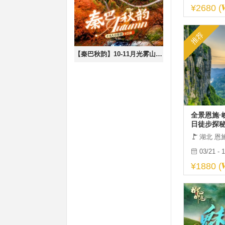
¥2680 (
推荐
【秦巴秋韵】10-11月光雾山-黄柏塬-留坝狮子沟-最美乡村公路高江路-龙头山云海-十八月潭6日私家探秘之旅！
全景恩施·
日徒步探
湖北 恩
03/21 - 
¥1880 (