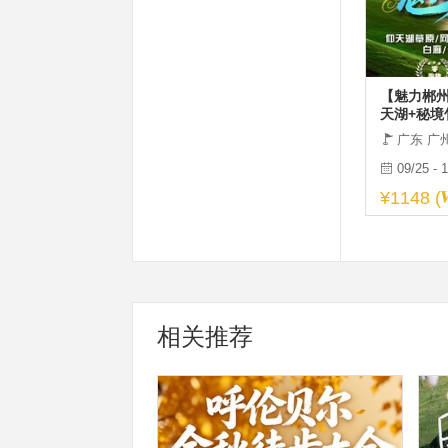
【魅力郴州
天湖+秘境
+裕后街+
广东 广
09/25 - 
¥1148 (
相关推荐