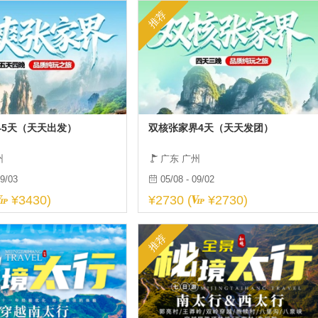
推荐
更多
5天（天天出发）
双核张家界4天（天天发团）
州
广东 广州
09/03
05/08 - 09/02
¥3430)
¥2730 (
¥2730)
推荐