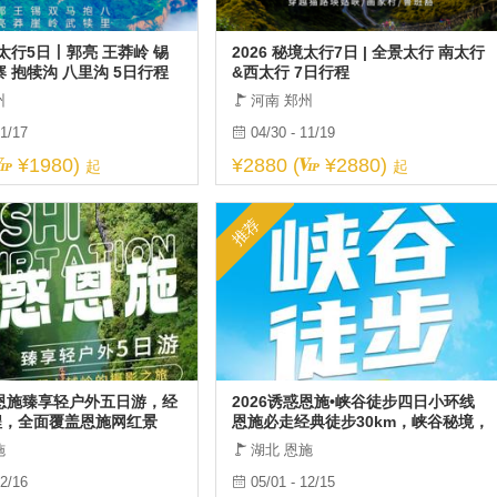
境太行5日丨郭亮 王莽岭 锡
2026 秘境太行7日 | 全景太行 南太行
寨 抱犊沟 八里沟 5日行程
&西太行 7日行程
州
河南 郑州
11/17
04/30 - 11/19
¥1980)
¥2880 (
¥2880)
起
起
推荐
惑恩施臻享轻户外五日游，经
2026诱惑恩施•峡谷徒步四日小环线
程，全面覆盖恩施网红景
恩施必走经典徒步30km，峡谷秘境，
尽兴。
朝东岩；路院坪；古河床；
施
湖北 恩施
12/16
05/01 - 12/15