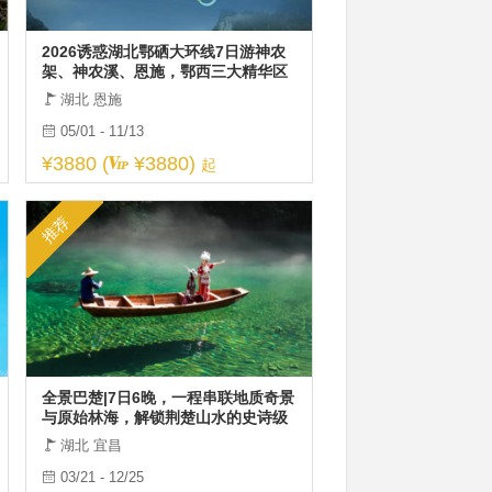
2026诱惑湖北鄂硒大环线7日游神农
架、神农溪、恩施，鄂西三大精华区
域全覆盖，性价比之王，全网爆款
湖北 恩施
05/01 - 11/13
¥3880 (
¥3880)
起
推荐
全景巴楚|7日6晚，一程串联地质奇景
与原始林海，解锁荆楚山水的史诗级
漫游
湖北 宜昌
03/21 - 12/25