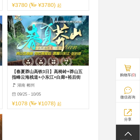
¥3780 (
¥3780)
起
【春夏莽山高铁3日】高椅岭+莽山五
购物车(
0
)
指峰云海栈道+小东江+白廊+裕后街
湖南 郴州
09/25 - 10/05
微信咨询
¥1078 (
¥1078)
起
分享